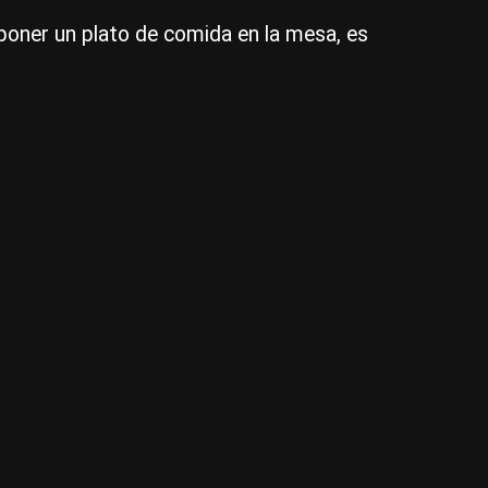
ta
 poner un plato de comida en la mesa, es
pr
de
dó
ten
qu
ser
un
paí
mu
má
pe
|
Ag
NA