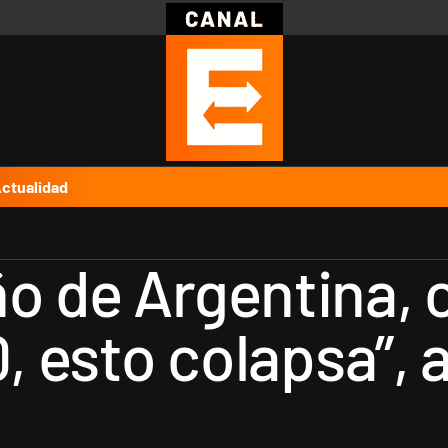
Política
Pymes
Salud
Internacional
Clima
Deportes
Business
Noticias
Caras
ctualidad
o de Argentina, 
0, esto colapsa”,