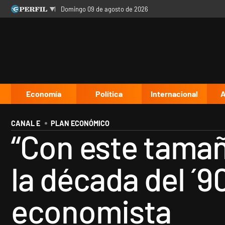
domingo 09 de agosto de 2026
Últimas noticias
Inicio
Ahora
Opinión
Cultura
Arte
Educación
Videos
Córdoba
Reperfilar
Diario del Juicio
Economía
Política
Internacional
A
CANAL E
PLAN ECONÓMICO
“Con este tamañ
la década del ´9
economista