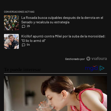
CONVERSACIONES ACTIVAS
Este listado muestra los artículos con más comentarios en los últimos 
Un artículo de tendencia con el título "La Rosada busca culpables despu
La Rosada busca culpables después de la derrota en el
Senado y recalcula su estrategia
29
Un artículo de tendencia con el título "Kicillof apuntó contra Milei por l
Kicillof apuntó contra Milei por la suba de la morosidad:
“El lío lo armó él”
54
Gestionado por