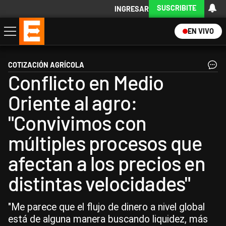
SUSCRIBITE
INGRESAR
EN VIVO
Economía
Política
Internacional
Actualidad
Descargá la App
COTIZACIÓN AGRÍCOLA
Conflicto en Medio
Oriente al agro:
"Convivimos con
múltiples procesos que
afectan a los precios en
distintas velocidades"
"Me parece que el flujo de dinero a nivel global
está de alguna manera buscando liquidez, más