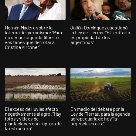
Hernán Madera sobre la
Julián Domínguez cuestionó
interna del peronismo: "Para
la Ley de Tierras: “El territorio
no ser un segundo Alberto
es propiedad de los
vos tenés que derrotar a
argentinos”
Cristina Kirchner”
El exceso de lluvias afectó
En medio del debate por la
negativamente al agro: "Hay
Ley de Tierras, para la agenda
fotos y videos de
agropecuaria de hoy "la
plantaciones con ruptura de
urgencia es otra"
la estructura"