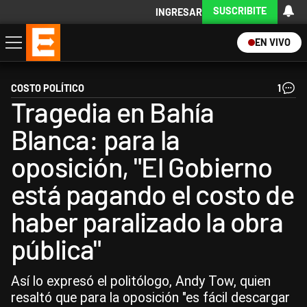
SUSCRIBITE
INGRESAR
EN VIVO
Economía
Política
Internacional
Actualidad
Descargá la App
COSTO POLÍTICO
1
Tragedia en Bahía
Blanca: para la
oposición, "El Gobierno
está pagando el costo de
haber paralizado la obra
pública"
Así lo expresó el politólogo, Andy Tow, quien
resaltó que para la oposición "es fácil descargar