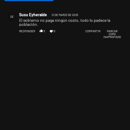
Todos los comentarios
Comentario de Susu Eyheralde.
Susu Eyheralde
12 DE MARZO DE 2025
SE
El gobierno no paga ningún costo, todo lo padece la
población.
RESPONDER
0
0
COMPARTIR
MARCAR
COMO
INAPROPIADO