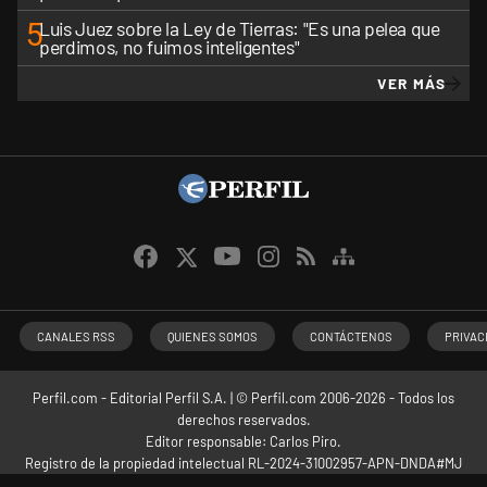
5
Luis Juez sobre la Ley de Tierras: "Es una pelea que
perdimos, no fuimos inteligentes"
VER MÁS
CANALES RSS
QUIENES SOMOS
CONTÁCTENOS
PRIVAC
Perfil.com - Editorial Perfil S.A.
| © Perfil.com 2006-2026 - Todos los
derechos reservados.
Editor responsable: Carlos Piro.
Registro de la propiedad intelectual RL-2024-31002957-APN-DNDA#MJ
Dirección:
California 2715
,
C1289ABI
,
CABA, Argentina
| Teléfono:
+54 9 11