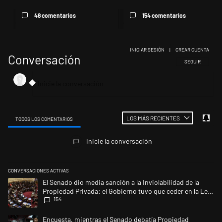
48 comentarios
154 comentarios
INICIAR SESIÓN
|
CREAR CUENTA
Conversación
SIGA ESTA CONV
SEGUIR
LOS MÁS RECIENTES
TODOS LOS COMENTARIOS
Todos los comentarios
Inicie la conversación
CONVERSACIONES ACTIVAS
Este listado muestra los artículos con más comentarios en los últimos 
Un artículo de tendencia con el título "El Senado dio media sanción a l
El Senado dio media sanción a la Inviolabilidad de la
Propiedad Privada: el Gobierno tuvo que ceder en la Ley
154
del Manejo del Fuego
Un artículo de tendencia con el título "Encuesta, mientras el Senado 
Encuesta, mientras el Senado debatía Propiedad