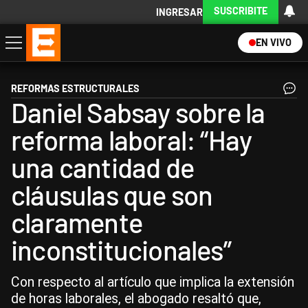
SUSCRIBITE
INGRESAR
EN VIVO
Economía
Política
Internacional
Actualidad
Descargá la App
REFORMAS ESTRUCTURALES
Daniel Sabsay sobre la
reforma laboral: “Hay
una cantidad de
cláusulas que son
claramente
inconstitucionales”
Con respecto al artículo que implica la extensión
de horas laborales, el abogado resaltó que,