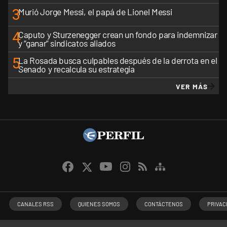
3
Murió Jorge Messi, el papá de Lionel Messi
4
Caputo y Sturzenegger crean un fondo para indemnizar
y “ganar” sindicatos aliados
5
La Rosada busca culpables después de la derrota en el
Senado y recalcula su estrategia
VER MÁS
CANALES RSS
QUIENES SOMOS
CONTÁCTENOS
PRIVAC