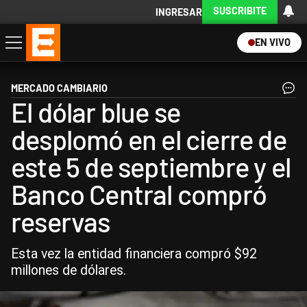
SUSCRIBITE
INGRESAR
EN VIVO
Economía
Política
Internacional
Actualidad
Descargá la App
MERCADO CAMBIARIO
El dólar blue se
desplomó en el cierre de
este 5 de septiembre y el
Banco Central compró
reservas
Esta vez la entidad financiera compró $92
millones de dólares.