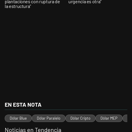
plantaciones con ruptura de
urgencia es otra"
la estructura"
EN ESTA NOTA
Dólar Blue
Dólar Paralelo
Dólar Cripto
Dólar MEP
Dó
Noticias en Tendencia