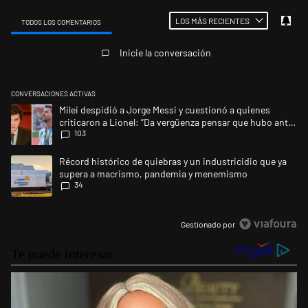
LOS MÁS RECIENTES
TODOS LOS COMENTARIOS
Todos los comentarios
Inicie la conversación
CONVERSACIONES ACTIVAS
Este listado muestra los artículos con más comentarios en los últimos 
Un artículo de tendencia con el título "Milei despidió a Jorge Messi y 
Milei despidió a Jorge Messi y cuestionó a quienes
criticaron a Lionel: “Da vergüenza pensar que hubo anti-
103
Messi”
Un artículo de tendencia con el título "Récord histórico de quiebras 
Récord histórico de quiebras y un industricidio que ya
supera a macrismo, pandemia y menemismo
34
Gestionado por