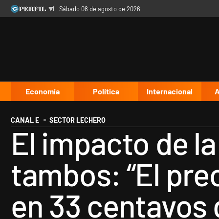
sábado 08 de agosto de 2026
Últimas noticias
Inicio
Ahora
Opinión
Cultura
Arte
Educación
Videos
Córdoba
Reperfilar
Diario del Juicio
Economía
Política
Internacional
A
CANAL E
SECTOR LECHERO
El impacto de la
tambos: “El pre
en 33 centavos 