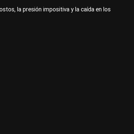
ce
tos, la presión impositiva y la caída en los
de
dól
|
Ce
Per