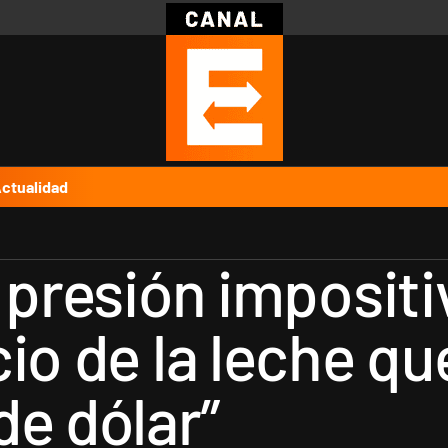
Política
Pymes
Salud
Internacional
Clima
Deportes
Business
Noticias
Caras
ctualidad
 presión impositi
cio de la leche q
de dólar”