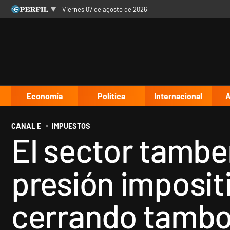
viernes 07 de agosto de 2026
Últimas noticias
Inicio
Ahora
Opinión
Cultura
Arte
Educación
Videos
Córdoba
Reperfilar
Diario del Juicio
Economía
Política
Internacional
A
CANAL E
IMPUESTOS
El sector tambe
presión imposit
cerrando tambo