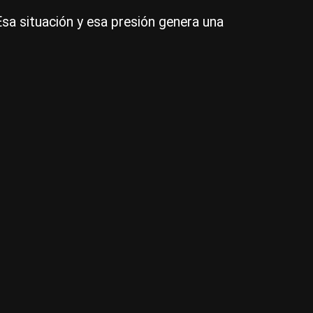
no
Esa situación y esa presión genera una
cr
po
to
las
ac
qu
te
|
Ce