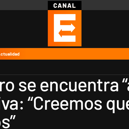
Política
Pymes
Salud
Internacional
Clima
Deportes
Business
Noticias
Caras
ctualidad
ro se encuentra “
iva: “Creemos qu
s”