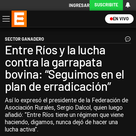
SUSCRIBITE
INGRESAR
EN VIVO
Economía
Política
Internacional
Actualidad
Descargá la App
SECTOR GANADERO
Entre Ríos y la lucha
contra la garrapata
bovina: “Seguimos en el
plan de erradicación”
Así lo expresó el presidente de la Federación de
Asociación Rurales, Sergio Dalcol, quien luego
añadió: “Entre Ríos tiene un régimen que viene
haciendo, digamos, nunca dejó de hacer una
lucha activa”.