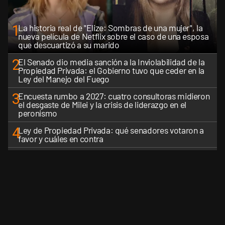
1
La historia real de "Elize: Sombras de una mujer", la
nueva película de Netflix sobre el caso de una esposa
que descuartizó a su marido
2
El Senado dio media sanción a la Inviolabilidad de la
Propiedad Privada: el Gobierno tuvo que ceder en la
Ley del Manejo del Fuego
3
Encuesta rumbo a 2027: cuatro consultoras midieron
el desgaste de Milei y la crisis de liderazgo en el
peronismo
4
Ley de Propiedad Privada: qué senadores votaron a
favor y cuáles en contra
5
El Gobierno perdió la pulseada del nombre: la "Ley de
Tierras" se impuso en toda la conversación digital
VER MÁS