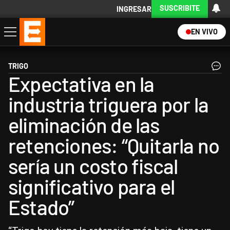
SUSCRIBITE
INGRESAR
EN VIVO
Economía
Política
Internacional
Actualidad
Descargá la App
TRIGO
Expectativa en la
industria triguera por la
eliminación de las
retenciones: “Quitarla no
sería un costo fiscal
significativo para el
Estado”