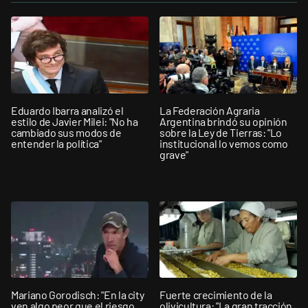
Eduardo Ibarra analizó el
La Federación Agraria
estilo de Javier Milei: "No ha
Argentina brindó su opinión
cambiado sus modos de
sobre la Ley de Tierras: "Lo
entender la política"
institucional lo vemos como
grave"
Mariano Gorodisch: "En la city
Fuerte crecimiento de la
ven algo peor que el riesgo
olivicultura: "La gran tracción