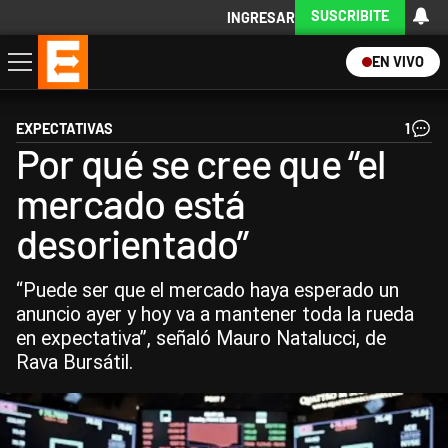
SUSCRIBITE
INGRESAR
EN VIVO
Economía
Política
Internacional
Actualidad
Descargá la App
EXPECTATIVAS
1
Por qué se cree que “el
mercado está
desorientado”
“Puede ser que el mercado haya esperado un
anuncio ayer y hoy va a mantener toda la rueda
en expectativa”, señaló Mauro Natalucci, de
Rava Bursátil.