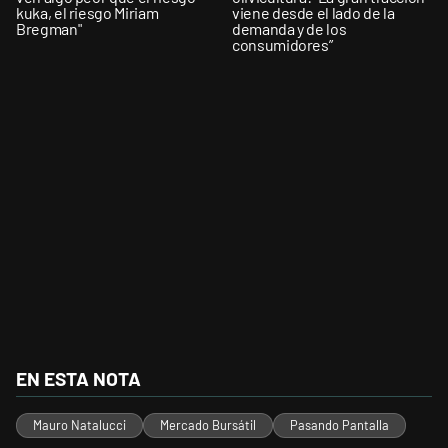
kuka, el riesgo Miriam
viene desde el lado de la
Bregman"
demanda y de los
consumidores”
EN ESTA NOTA
Mauro Natalucci
Mercado Bursátil
Pasando Pantalla