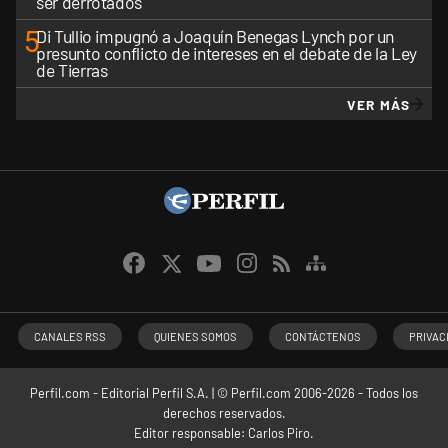
ser derrotados
5
Di Tullio impugnó a Joaquín Benegas Lynch por un
presunto conflicto de intereses en el debate de la Ley
de Tierras
VER MÁS
CANALES RSS
QUIENES SOMOS
CONTÁCTENOS
PRIVAC
Perfil.com - Editorial Perfil S.A.
| © Perfil.com 2006-2026 - Todos los
derechos reservados.
Editor responsable: Carlos Piro.