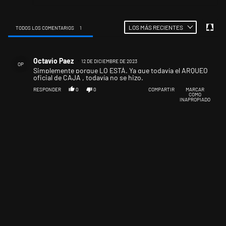
LOS MÁS RECIENTES
TODOS LOS COMENTARIOS
1
Todos los comentarios
Comentario de Octavio Paez.
Octavio Paez
12 DE DICIEMBRE DE 2023
OP
Simplemente porque LO ESTÁ. Ya que todavía el ARQUEO
oficial de CAJA , todavía no se hizo.
RESPONDER
0
0
COMPARTIR
MARCAR
COMO
INAPROPIADO