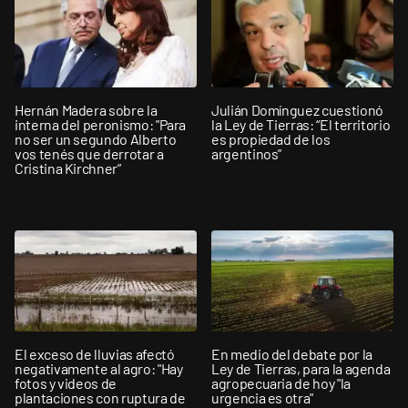
Hernán Madera sobre la
Julián Domínguez cuestionó
interna del peronismo: "Para
la Ley de Tierras: “El territorio
no ser un segundo Alberto
es propiedad de los
vos tenés que derrotar a
argentinos”
Cristina Kirchner”
El exceso de lluvias afectó
En medio del debate por la
negativamente al agro: "Hay
Ley de Tierras, para la agenda
fotos y videos de
agropecuaria de hoy "la
plantaciones con ruptura de
urgencia es otra"