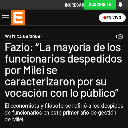
SUSCRIBITE
INGRESAR
EN VIVO
Economía
Política
Internacional
Actualidad
Descargá la App
POLÍTICA NACIONAL
1
Fazio: “La mayoría de los
funcionarios despedidos
por Milei se
caracterizaron por su
vocación con lo público”
El economista y filósofo se refirió a los despidos
de funcionarios en este primer año de gestión
de Milei.