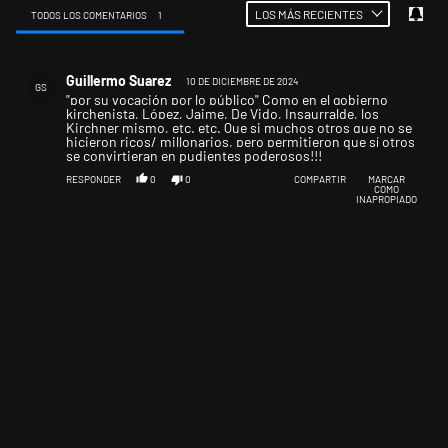
LOS MÁS RECIENTES
TODOS LOS COMENTARIOS
1
Todos los comentarios
Comentario de Guillermo Suarez.
Guillermo Suarez
10 DE DICIEMBRE DE 2024
GS
"por su vocación por lo público" Como en el gobierno
kirchenista, López, Jaime, De Vido, Insaurralde, los
Kirchner mismo, etc. etc. Que si muchos otros que no se
hicieron ricos/ millonarios, pero permitieron que sí otros
se convirtieran en pudientes poderosos!!!
RESPONDER
0
0
COMPARTIR
MARCAR
COMO
INAPROPIADO