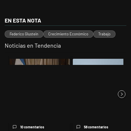
EN ESTA NOTA
Federico Glustein
Crecimiento Económico
Trabajo
Noticias en Tendencia
Este listado muestra los artículos con más comentarios en los últimos 
Un artículo de tendencia con el título "Milei, listo para 'atajar' corr
Un artículo de tendencia con el t
Milei, listo para 'atajar'
Los aviones F 16 sobrevolarán
corridas: posteó que "Argent...
el centro porteño y el lu...
10 comentarios
58 comentarios