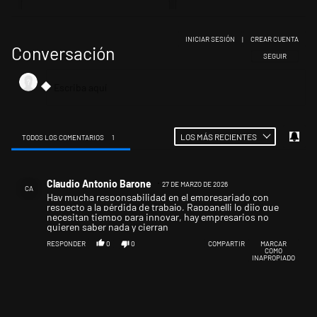
INICIAR SESIÓN
|
CREAR CUENTA
Conversación
SIGA ESTA CONV
SEGUIR
LOS MÁS RECIENTES
TODOS LOS COMENTARIOS
1
Todos los comentarios
Comentario de Claudio Antonio Barone.
Claudio Antonio Barone
27 DE MARZO DE 2026
CA
Hay mucha responsabilidad en el empresariado con
respecto a la pérdida de trabajo, Rappanelli lo dijo que
necesitan tiempo para innovar, hay empresarios no
quieren saber nada y cierran
RESPONDER
0
0
COMPARTIR
MARCAR
COMO
INAPROPIADO