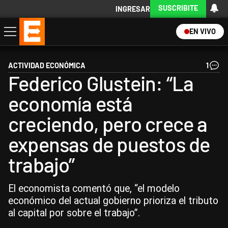
SUSCRIBITE
INGRESAR
EN VIVO
Economía
Política
Internacional
Actualidad
Descargá la App
ACTIVIDAD ECONÓMICA
1
Federico Glustein: “La
economía está
creciendo, pero crece a
expensas de puestos de
trabajo”
El economista comentó que, “el modelo
económico del actual gobierno prioriza el tributo
al capital por sobre el trabajo”.