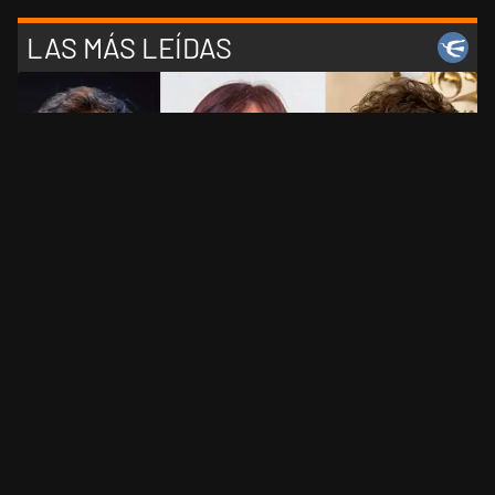
LAS MÁS LEÍDAS
1
Encuesta rumbo a 2027: cuatro consultoras midieron
el desgaste de Milei y la crisis de liderazgo en el
peronismo
2
Tercera Guerra Mundial: la inteligencia artificial reveló
cuáles serían los primeros países latinoamericanos en
ser derrotados
3
La historia real de "Elize: Sombras de una mujer", la
nueva película de Netflix sobre el caso de una esposa
que descuartizó a su marido