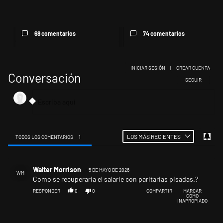
no cede: continúan los in...
lluvia: crece la protesta mi...
68 comentarios
74 comentarios
INICIAR SESIÓN
|
CREAR CUENTA
Conversación
SIGA ESTA CONV
SEGUIR
LOS MÁS RECIENTES
TODOS LOS COMENTARIOS
1
Todos los comentarios
Comentario de Walter Morrison.
Walter Morrison
5 DE MAYO DE 2026
WM
Como se recuperaria el salarie con paritarias pisadas.?
RESPONDER
0
0
COMPARTIR
MARCAR
COMO
INAPROPIADO