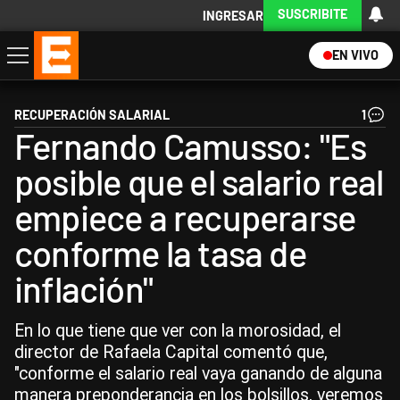
SUSCRIBITE
INGRESAR
EN VIVO
Economía
Política
Internacional
Actualidad
Descargá la App
RECUPERACIÓN SALARIAL
1
Fernando Camusso: "Es
posible que el salario real
empiece a recuperarse
conforme la tasa de
inflación"
En lo que tiene que ver con la morosidad, el
director de Rafaela Capital comentó que,
"conforme el salario real vaya ganando de alguna
manera preponderancia en los bolsillos, veremos