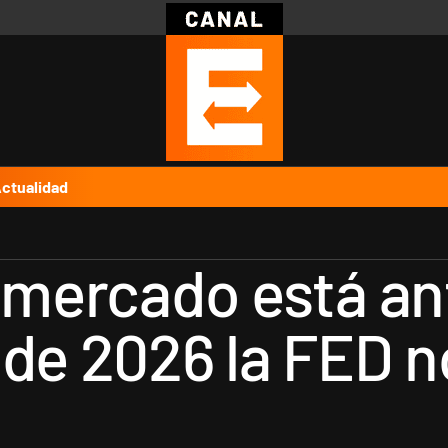
Política
Pymes
Salud
Internacional
Clima
Deportes
Business
Noticias
Caras
ctualidad
l mercado está a
de 2026 la FED n