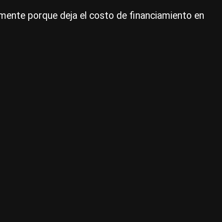
de
amente porque deja el costo de financiamiento en
20
la
FE
no
va
a
rec
las
ta
|
Ce