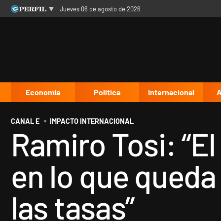
jueves 06 de agosto de 2026
Últimas noticias
Inicio
Ahora
Opinión
Cultura
Arte
Educación
Videos
Córdoba
Reperfilar
Diario del Juicio
Economía
Política
Internacional
A
CANAL E
IMPACTO INTERNACIONAL
Ramiro Tosi: “E
en lo que queda 
las tasas”