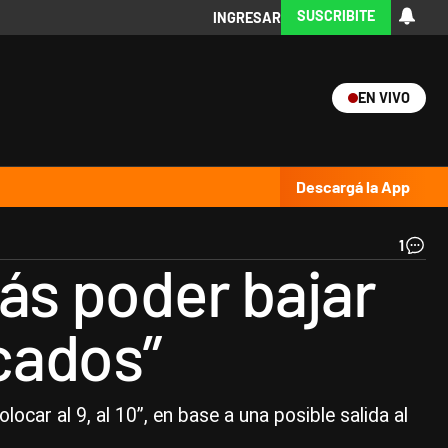
SUSCRIBITE
INGRESAR
EN VIVO
Ciencia
Protagonistas
Tecnología
CARAS
Exitoina
Turismo
Exitoina
Gaming
Vivo
Descargá la App
1
Fe
ás poder bajar
Ca
“V
ne
rcados”
po
baj
el
rie
paí
ocar al 9, al 10”, en base a una posible salida al
pa
sal