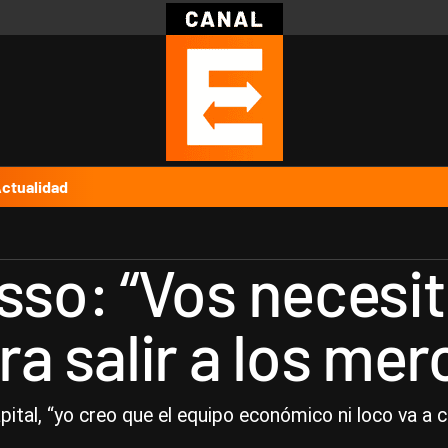
Política
Pymes
Salud
Internacional
Clima
Deportes
Business
Noticias
Caras
ctualidad
so: “Vos necesit
ara salir a los me
ital, “yo creo que el equipo económico ni loco va a col