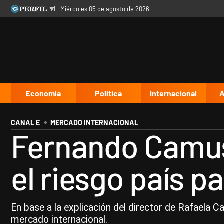
miércoles 05 de agosto de 2026
Últimas noticias
Inicio
Ahora
Opinión
Cultura
Arte
Educación
Videos
Córdoba
Reperfilar
Diario del Juicio
Economía
Política
Internacional
A
CANAL E
MERCADO INTERNACIONAL
Fernando Camus
el riesgo país p
En base a la explicación del director de Rafaela Cap
mercado internacional.