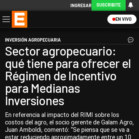
SUSCRIBITE
INGRESAR
EN VIVO
Economía
Política
Internacional
Actualidad
Descargá la App
INVERSIÓN AGROPECUARIA
Sector agropecuario:
qué tiene para ofrecer el
Régimen de Incentivo
para Medianas
Inversiones
En referencia al impacto del RIMI sobre los
costos del agro, el socio gerente de Galam Agro,
Juan Amboldi, comentó: “Se piensa que se va a
estar reduciendo aproximadamente entre un 10