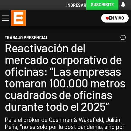
SUSCRIBITE
INGRESAR
EN VIVO
Economía
Política
Internacional
Actualidad
Descargá la App
TRABAJO PRESENCIAL
Reactivación del
mercado corporativo de
oficinas: “Las empresas
tomaron 100.000 metros
cuadrados de oficinas
durante todo el 2025”
Para el bróker de Cushman & Wakefield, Julián
Peña, “no es solo por la post pandemia, sino por