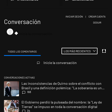
INICIAR SESIÓN
|
CREAR CUENTA
Conversación
SIGA ESTA CONV
SEGUIR
LOS MÁS RECIENTES
TODOS LOS COMENTARIOS
Todos los comentarios
Inicie la conversación
CONVERSACIONES ACTIVAS
Este listado muestra los artículos con más comentarios en los últimos 
Un artículo de tendencia con el título "Las inconsistencias de Quirno s
Las inconsistencias de Quirno sobre el conflicto con
Brasil y una definición polémica: "La soberanía es un
168
concepto antiguo"
Un artículo de tendencia con el título "El Gobierno perdió la pulseada d
El Gobierno perdió la pulseada del nombre: la "Ley de
Tierras" se impuso en toda la conversación digital
34