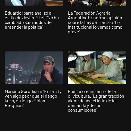
Eduardo Ibarra analizó el
La Federación Agraria
estilo de Javier Milei: "No ha
Argentina brindó su opinión
cambiado sus modos de
sobre la Ley de Tierras: "Lo
entender la política"
institucional lo vemos como
grave"
Mariano Gorodisch: "En la city
Fuerte crecimiento de la
ven algo peor que el riesgo
olivicultura: "La gran tracción
kuka, el riesgo Miriam
viene desde el lado de la
Bregman"
demanda y de los
consumidores”