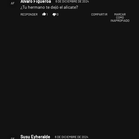
Alvaro Figueroa
6 DE DICIEMBRE DE 2024
AF
¿Tu hermano te dejó el alicate?
RESPONDER
1
0
COMPARTIR
MARCAR
COMO
INAPROPIADO
Comentario de Susu Eyheralde.
Susu Eyheralde
6 DE DICIEMBRE DE 2024
SE