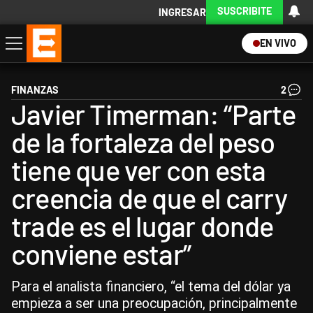
SUSCRIBITE
INGRESAR
EN VIVO
Economía
Política
Internacional
Actualidad
Descargá la App
FINANZAS
2
Javier Timerman: “Parte
de la fortaleza del peso
tiene que ver con esta
creencia de que el carry
trade es el lugar donde
conviene estar”
Para el analista financiero, “el tema del dólar ya
empieza a ser una preocupación, principalmente