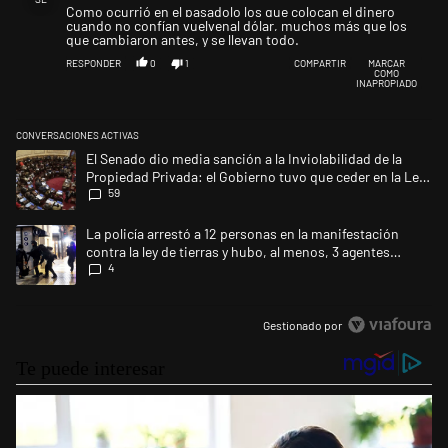
Como ocurrió en el pasadolo los que colocan el dinero
cuando no confían vuelvenal dólar, muchos más que los
que cambiaron antes, y se llevan todo.
RESPONDER
0
1
COMPARTIR
MARCAR
COMO
INAPROPIADO
CONVERSACIONES ACTIVAS
Este listado muestra los artículos con más comentarios en los últimos 
Un artículo de tendencia con el título "El Senado dio media sanción a l
El Senado dio media sanción a la Inviolabilidad de la
Propiedad Privada: el Gobierno tuvo que ceder en la Ley
59
del Manejo del Fuego
Un artículo de tendencia con el título "La policía arrestó a 12 personas
La policía arrestó a 12 personas en la manifestación
contra la ley de tierras y hubo, al menos, 3 agentes
4
heridos
Gestionado por