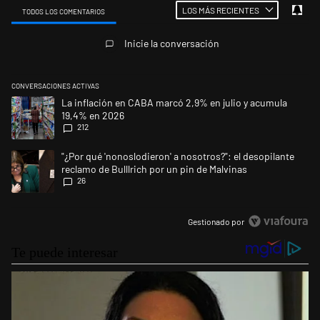
LOS MÁS RECIENTES
TODOS LOS COMENTARIOS
Todos los comentarios
Inicie la conversación
CONVERSACIONES ACTIVAS
Este listado muestra los artículos con más comentarios en los últimos 
Un artículo de tendencia con el título "La inflación en CABA marcó 2,9
La inflación en CABA marcó 2,9% en julio y acumula
19,4% en 2026
212
Un artículo de tendencia con el título ""¿Por qué 'nonoslodieron' a noso
"¿Por qué 'nonoslodieron' a nosotros?": el desopilante
reclamo de Bulllrich por un pin de Malvinas
26
Gestionado por