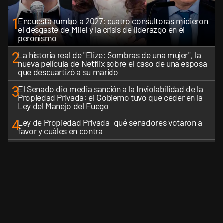
1
Encuesta rumbo a 2027: cuatro consultoras midieron
el desgaste de Milei y la crisis de liderazgo en el
peronismo
2
La historia real de "Elize: Sombras de una mujer", la
nueva película de Netflix sobre el caso de una esposa
que descuartizó a su marido
3
El Senado dio media sanción a la Inviolabilidad de la
Propiedad Privada: el Gobierno tuvo que ceder en la
Ley del Manejo del Fuego
4
Ley de Propiedad Privada: qué senadores votaron a
favor y cuáles en contra
5
El Gobierno perdió la pulseada del nombre: la "Ley de
Tierras" se impuso en toda la conversación digital
VER MÁS