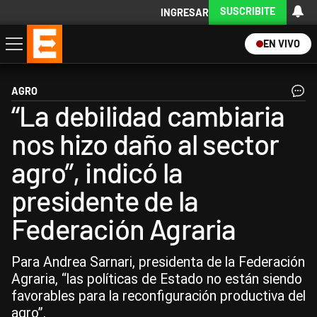
SUSCRIBITE
INGRESAR
EN VIVO
Economía
Política
Internacional
Actualidad
Descargá la App
AGRO
“La debilidad cambiaria
nos hizo daño al sector
agro”, indicó la
presidente de la
Federación Agraria
Para Andrea Sarnari, presidenta de la Federación
Agraria, “las políticas de Estado no están siendo
favorables para la reconfiguración productiva del
agro”.