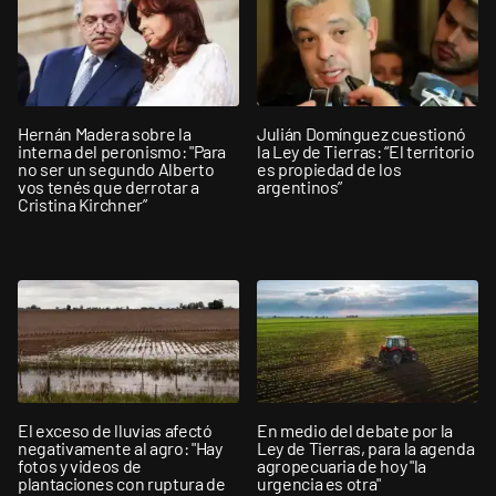
Hernán Madera sobre la
Julián Domínguez cuestionó
interna del peronismo: "Para
la Ley de Tierras: “El territorio
no ser un segundo Alberto
es propiedad de los
vos tenés que derrotar a
argentinos”
Cristina Kirchner”
El exceso de lluvias afectó
En medio del debate por la
negativamente al agro: "Hay
Ley de Tierras, para la agenda
fotos y videos de
agropecuaria de hoy "la
plantaciones con ruptura de
urgencia es otra"