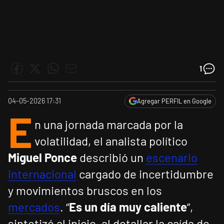
1
04-05-2026 17:31
Agregar PERFIL en Google
E
n una jornada marcada por la
volatilidad, el analista político
Miguel Ponce
describió un
escenario
internacional
cargado de incertidumbre
y movimientos bruscos en los
mercados
. “
Es un día muy caliente
”,
sintetizó al inicio, al detallar la caída de