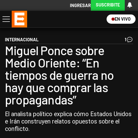
SUSCRIBITE
INGRESAR
EN VIVO
Economía
Política
Internacional
Actualidad
Descargá la App
INTERNACIONAL
1
Miguel Ponce sobre
Medio Oriente: “En
tiempos de guerra no
hay que comprar las
propagandas”
El analista político explica cómo Estados Unidos
e Irán construyen relatos opuestos sobre el
conflicto.