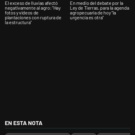
El exceso de lluvias afectó
En medio del debate por la
negativamente al agro: "Hay
Ley de Tierras, para la agenda
fotos y videos de
agropecuaria de hoy "la
plantaciones con ruptura de
urgencia es otra"
la estructura"
EN ESTA NOTA