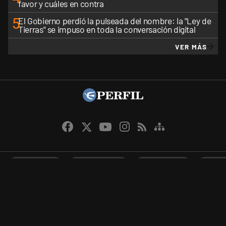
favor y cuáles en contra
5
El Gobierno perdió la pulseada del nombre: la "Ley de
Tierras" se impuso en toda la conversación digital
VER MÁS
CANALES RSS
QUIENES SOMOS
CONTÁCTENOS
PRIVAC
Perfil.com - Editorial Perfil S.A.
| © Perfil.com 2006-2026 - Todos los
derechos reservados.
Editor responsable: Carlos Piro.
Registro de la propiedad intelectual RL-2024-31002957-APN-DNDA#MJ