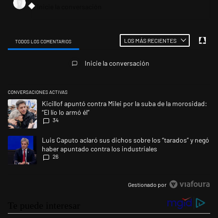
LOS MÁS RECIENTES
TODOS LOS COMENTARIOS
Todos los comentarios
Inicie la conversación
CONVERSACIONES ACTIVAS
Este listado muestra los artículos con más comentarios en los últimos 
Un artículo de tendencia con el título "Kicillof apuntó contra Milei por l
Kicillof apuntó contra Milei por la suba de la morosidad:
“El lío lo armó él”
34
Un artículo de tendencia con el título "Luis Caputo aclaró sus dichos s
Luis Caputo aclaró sus dichos sobre los “tarados” y negó
haber apuntado contra los industriales
26
Gestionado por