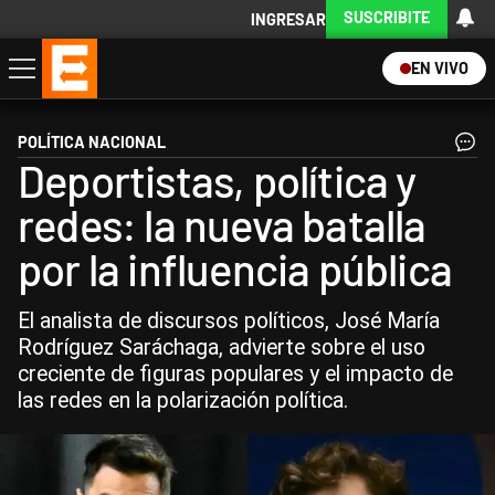
SUSCRIBITE
INGRESAR
EN VIVO
Economía
Política
Internacional
Actualidad
Descargá la App
POLÍTICA NACIONAL
Deportistas, política y
redes: la nueva batalla
por la influencia pública
El analista de discursos políticos, José María
Rodríguez Saráchaga, advierte sobre el uso
creciente de figuras populares y el impacto de
las redes en la polarización política.