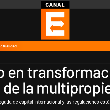
Política
Pymes
Salud
Internacional
Clima
Deportes
Business
Noticias
Caras
ctualidad
 en transformaci
n de la multiprop
egada de capital internacional y las regulaciones est