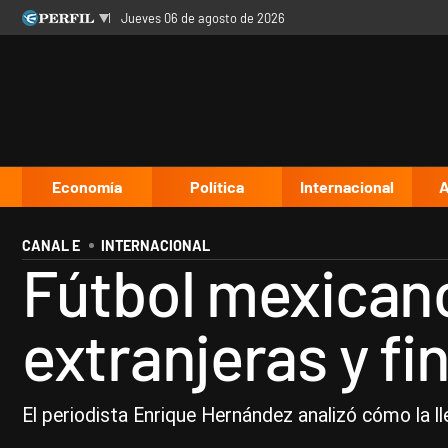
jueves 06 de agosto de 2026
Últimas noticias
Inicio
Ahora
Opinión
Cultura
Arte
Educación
Videos
Córdoba
Reperfilar
Diario del Juicio
Economía
Política
Internacional
A
CANAL E
INTERNACIONAL
Fútbol mexicano
extranjeras y fi
El periodista Enrique Hernández analizó cómo la ll