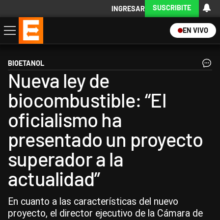
SUSCRIBITE
INGRESAR
EN VIVO
Economía
Política
Internacional
Actualidad
Descargá la App
BIOETANOL
Nueva ley de
biocombustible: “El
oficialismo ha
presentado un proyecto
superador a la
actualidad”
En cuanto a las características del nuevo
proyecto, el director ejecutivo de la Cámara de