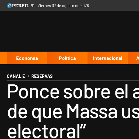
viernes 07 de agosto de 2026
Últimas noticias
Inicio
Ahora
Opinión
Cultura
Arte
Educación
Videos
Córdoba
Reperfilar
Diario del Juicio
Economía
Política
Internacional
A
CANAL E
RESERVAS
Ponce sobre el 
de que Massa us
electoral”