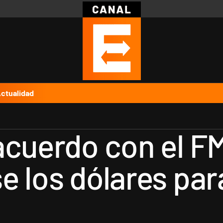
Política
Pymes
Salud
Internacional
Clima
Deportes
Business
Noticias
Caras
ctualidad
acuerdo con el FM
e los dólares pa