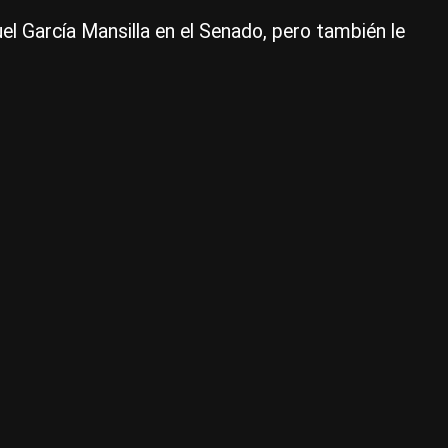
ex
el García Mansilla en el Senado, pero también le
po
va
|
Ce