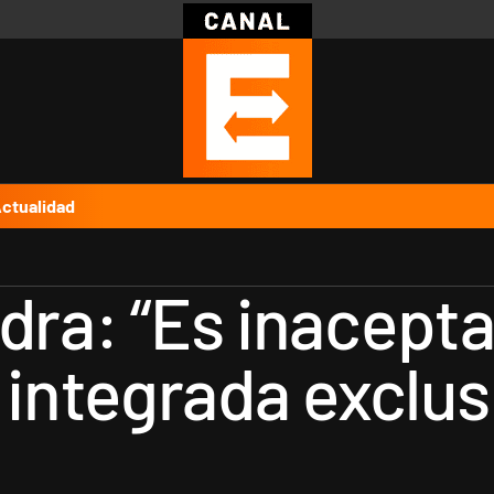
Política
Pymes
Salud
Internacional
Clima
Deportes
Business
Noticias
Caras
ctualidad
dra: “Es inacepta
integrada exclus