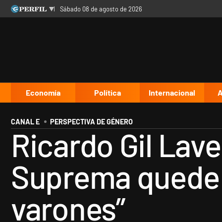
sábado 08 de agosto de 2026
Últimas noticias
Inicio
Ahora
Opinión
Cultura
Arte
Educación
Videos
Córdoba
Reperfilar
Diario del Juicio
Economía
Política
Internacional
A
CANAL E
PERSPECTIVA DE GÉNERO
Ricardo Gil Lave
Suprema quede 
varones”