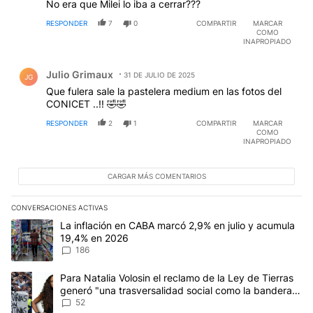
No era que Milei lo iba a cerrar???
RESPONDER
7
0
COMPARTIR
MARCAR
COMO
INAPROPIADO
Comentario de Julio Grimaux.
Julio Grimaux
31 DE JULIO DE 2025
JG
Que fulera sale la pastelera medium en las fotos del
CONICET ..!! 🤣🤣
RESPONDER
2
1
COMPARTIR
MARCAR
COMO
INAPROPIADO
CARGAR MÁS COMENTARIOS
CONVERSACIONES ACTIVAS
Este listado muestra los artículos con más comentarios en los últim
Un artículo de tendencia con el título "La inflación en CABA mar
La inflación en CABA marcó 2,9% en julio y acumula
19,4% en 2026
186
Un artículo de tendencia con el título "Para Natalia Volosin el re
Para Natalia Volosin el reclamo de la Ley de Tierras
generó "una trasversalidad social como la bandera
de Malvinas"
52