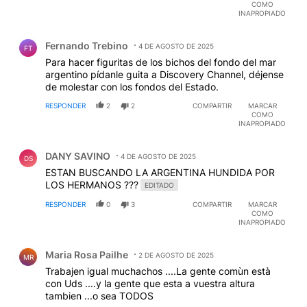
COMO
INAPROPIADO
Comentario de Fernando Trebino.
Fernando Trebino
4 DE AGOSTO DE 2025
FT
Para hacer figuritas de los bichos del fondo del mar
argentino pídanle guita a Discovery Channel, déjense
de molestar con los fondos del Estado.
RESPONDER
2
2
COMPARTIR
MARCAR
COMO
INAPROPIADO
Comentario de DANY SAVINO.
DANY SAVINO
4 DE AGOSTO DE 2025
DS
ESTAN BUSCANDO LA ARGENTINA HUNDIDA POR
LOS HERMANOS ???
EDITADO
RESPONDER
0
3
COMPARTIR
MARCAR
COMO
INAPROPIADO
Comentario de Maria Rosa Pailhe.
Maria Rosa Pailhe
2 DE AGOSTO DE 2025
MR
Trabajen igual muchachos ....La gente comùn està
con Uds ....y la gente que esta a vuestra altura
tambien ...o sea TODOS