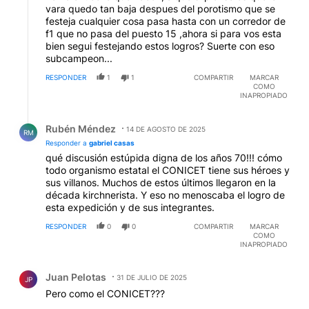
vara quedo tan baja despues del porotismo que se
festeja cualquier cosa pasa hasta con un corredor de
f1 que no pasa del puesto 15 ,ahora si para vos esta
bien segui festejando estos logros? Suerte con eso
subcampeon...
RESPONDER
1
1
COMPARTIR
MARCAR
COMO
INAPROPIADO
Respuesta de Rubén Méndez.
Rubén Méndez
14 DE AGOSTO DE 2025
RM
Responder a
gabriel casas
qué discusión estúpida digna de los años 70!!! cómo
todo organismo estatal el CONICET tiene sus héroes y
sus villanos. Muchos de estos últimos llegaron en la
década kirchnerista. Y eso no menoscaba el logro de
esta expedición y de sus integrantes.
RESPONDER
0
0
COMPARTIR
MARCAR
COMO
INAPROPIADO
Comentario de Juan Pelotas.
Juan Pelotas
31 DE JULIO DE 2025
JP
Pero como el CONICET???