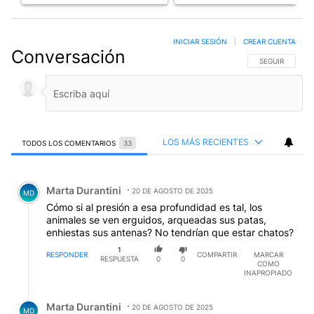
INICIAR SESIÓN
|
CREAR CUENTA
Conversación
SIGA ESTA CO
SEGUIR
LOS MÁS RECIENTES
TODOS LOS COMENTARIOS
33
Todos los comentarios
Comentario de Marta Durantini.
Marta Durantini
20 DE AGOSTO DE 2025
MD
Cómo si al presión a esa profundidad es tal, los
animales se ven erguidos, arqueadas sus patas,
enhiestas sus antenas? No tendrían que estar chatos?
1
RESPONDER
COMPARTIR
MARCAR
RESPUESTA
0
0
COMO
INAPROPIADO
Respuesta de Marta Durantini.
Marta Durantini
20 DE AGOSTO DE 2025
MD