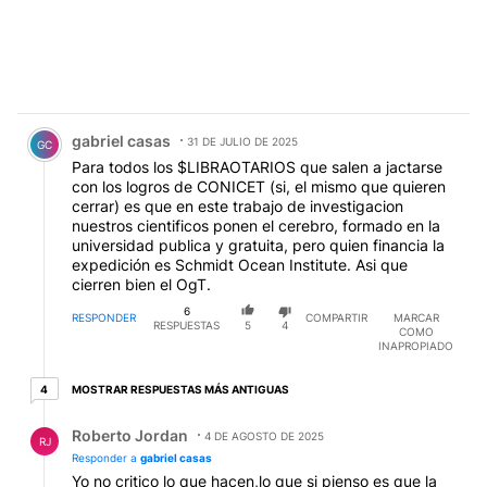
Comentario de gabriel casas.
gabriel casas
31 DE JULIO DE 2025
GC
Para todos los $LIBRAOTARIOS que salen a jactarse
con los logros de CONICET (si, el mismo que quieren
cerrar) es que en este trabajo de investigacion
nuestros cientificos ponen el cerebro, formado en la
universidad publica y gratuita, pero quien financia la
expedición es Schmidt Ocean Institute. Asi que
cierren bien el OgT.
6
RESPONDER
COMPARTIR
MARCAR
RESPUESTAS
5
4
COMO
INAPROPIADO
4 respuestas más antiguas
MOSTRAR RESPUESTAS MÁS ANTIGUAS
4
Respuesta de Roberto Jordan.
Roberto Jordan
4 DE AGOSTO DE 2025
RJ
Responder a
gabriel casas
Yo no critico lo que hacen,lo que si pienso es que la