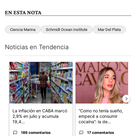
EN ESTA NOTA
Ciencia Marina
Schmidt Ocean Institute
Mar Del Plata
Noticias en Tendencia
Este listado muestra los artículos con más comentarios en los últim
Un artículo de tendencia con el título "La inflación en CABA m
Un artículo de tendencia con e
La inflación en CABA marcó
“Como no tenía sueño,
2,9% en julio y acumula
empecé a consumir
19,4...
cocaína”: la de...
186 comentarios
17 comentarios