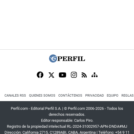
CANALES RSS
QUIENES SOMOS
CONTÁCTENOS
PRIVACIDAD
EQUIPO
REGLAS
Perfil.com - Editorial Perfil S.A.
| © Perfil.com 2006-2026 - Todos los
derechos reservados.
Editor responsable: Carlos Piro.
Registro de la propiedad intelectual RL-2024-31002957-APN-DNDA#MJ
Dirección:
California 2715
,
C1289ABI
,
CABA, Argentina
| Teléfono:
+54 9 11