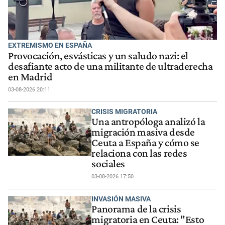
EXTREMISMO EN ESPAÑA
Provocación, esvásticas y un saludo nazi: el
desafiante acto de una militante de ultraderecha
en Madrid
03-08-2026 20:11
CRISIS MIGRATORIA
Una antropóloga analizó la
migración masiva desde
Ceuta a España y cómo se
relaciona con las redes
sociales
03-08-2026 17:50
INVASIÓN MASIVA
Panorama de la crisis
migratoria en Ceuta: "Esto