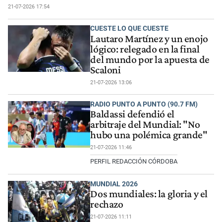
21-07-2026 17:54
CUESTE LO QUE CUESTE
Lautaro Martínez y un enojo
lógico: relegado en la final
del mundo por la apuesta de
Scaloni
21-07-2026 13:06
RADIO PUNTO A PUNTO (90.7 FM)
Baldassi defendió el
arbitraje del Mundial: "No
hubo una polémica grande"
21-07-2026 11:46
PERFIL REDACCIÓN CÓRDOBA
MUNDIAL 2026
Dos mundiales: la gloria y el
rechazo
21-07-2026 11:11