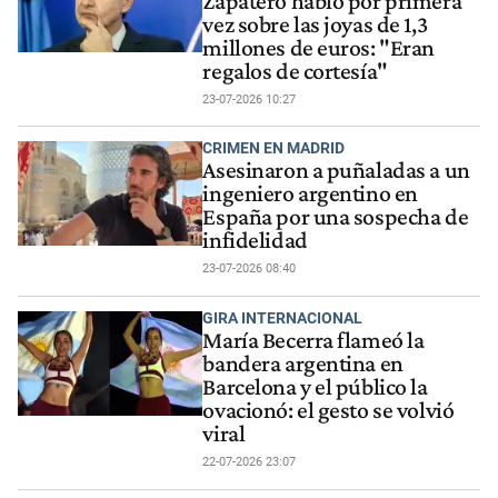
Zapatero habló por primera
vez sobre las joyas de 1,3
millones de euros: "Eran
regalos de cortesía"
23-07-2026 10:27
CRIMEN EN MADRID
Asesinaron a puñaladas a un
ingeniero argentino en
España por una sospecha de
infidelidad
23-07-2026 08:40
GIRA INTERNACIONAL
María Becerra flameó la
bandera argentina en
Barcelona y el público la
ovacionó: el gesto se volvió
viral
22-07-2026 23:07