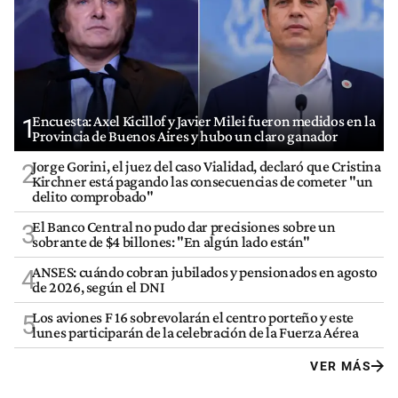
Encuesta: Axel Kicillof y Javier Milei fueron medidos en la
1
Provincia de Buenos Aires y hubo un claro ganador
Jorge Gorini, el juez del caso Vialidad, declaró que Cristina
2
Kirchner está pagando las consecuencias de cometer "un
delito comprobado"
El Banco Central no pudo dar precisiones sobre un
3
sobrante de $4 billones: "En algún lado están"
ANSES: cuándo cobran jubilados y pensionados en agosto
4
de 2026, según el DNI
Los aviones F 16 sobrevolarán el centro porteño y este
5
lunes participarán de la celebración de la Fuerza Aérea
VER MÁS