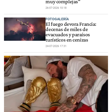
muy complejas"
26-07-2026 10:18
FOTOGALERÍA
El fuego devora Francia:
decenas de miles de
evacuados y paraísos
turísticos en cenizas
24-07-2026 17:31