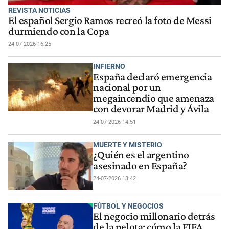
REVISTA NOTICIAS
El español Sergio Ramos recreó la foto de Messi
durmiendo con la Copa
24-07-2026 16:25
INFIERNO
España declaró emergencia
nacional por un
megaincendio que amenaza
con devorar Madrid y Ávila
24-07-2026 14:51
MUERTE Y MISTERIO
¿Quién es el argentino
asesinado en España?
24-07-2026 13:42
FÚTBOL Y NEGOCIOS
El negocio millonario detrás
de la pelota: cómo la FIFA