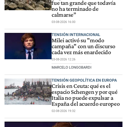
fue tan grande que todavía
no ha terminado de
calmarse”
03-08-2026 16:00
TENSIÓN INTERNACIONAL
Milei activó su "modo
campaña" con un discurso
cada vez más enardecido
03-08-2026 12:26
MARCELO LONGOBARDI
TENSIÓN GEOPOLÍTICA EN EUROPA
Crisis en Ceuta: qué es el
espacio Schengen y por qué
Italia no puede expulsar a
España del acuerdo europeo
02-08-2026 19:32