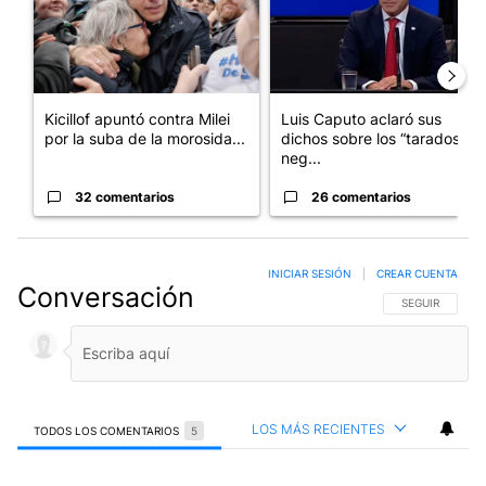
Kicillof apuntó contra Milei
Luis Caputo aclaró sus
por la suba de la morosida...
dichos sobre los “tarados” y
neg...
32 comentarios
26 comentarios
INICIAR SESIÓN
|
CREAR CUENTA
Conversación
SIGA ESTA CO
SEGUIR
LOS MÁS RECIENTES
TODOS LOS COMENTARIOS
5
Todos los comentarios