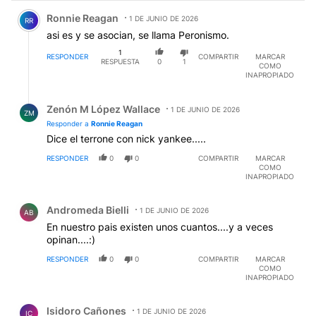
Comentario de Ronnie Reagan.
Ronnie Reagan
1 DE JUNIO DE 2026
RR
asi es y se asocian, se llama Peronismo.
1
RESPONDER
COMPARTIR
MARCAR
RESPUESTA
0
1
COMO
INAPROPIADO
Respuesta de Zenón M López Wallace.
Zenón M López Wallace
1 DE JUNIO DE 2026
ZM
Responder a
Ronnie Reagan
Dice el terrone con nick yankee.....
RESPONDER
0
0
COMPARTIR
MARCAR
COMO
INAPROPIADO
Comentario de Andromeda Bielli.
Andromeda Bielli
1 DE JUNIO DE 2026
AB
En nuestro pais existen unos cuantos....y a veces
opinan....:)
RESPONDER
0
0
COMPARTIR
MARCAR
COMO
INAPROPIADO
Comentario de Isidoro Cañones.
Isidoro Cañones
1 DE JUNIO DE 2026
IC