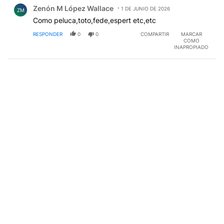
Comentario de Zenón M López Wallace.
Zenón M López Wallace
1 DE JUNIO DE 2026
ZM
Como peluca,toto,fede,espert etc,etc
RESPONDER
0
0
COMPARTIR
MARCAR
COMO
INAPROPIADO