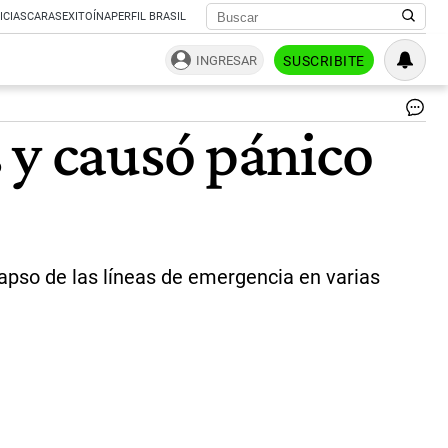
ICIAS
CARAS
EXITOÍNA
PERFIL BRASIL
INGRESAR
SUSCRIBITE
La
 y causó pánico
NA
exp
el
mi
est
qu
sa
a
lapso de las líneas de emergencia en varias
Ma
|
Ca
X