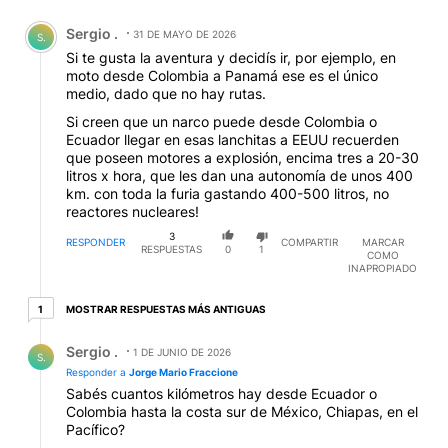
Comentario de Sergio ..
Sergio .
31 DE MAYO DE 2026
S.
Si te gusta la aventura y decidís ir, por ejemplo, en
moto desde Colombia a Panamá ese es el único
medio, dado que no hay rutas.
Si creen que un narco puede desde Colombia o
Ecuador llegar en esas lanchitas a EEUU recuerden
que poseen motores a explosión, encima tres a 20-30
litros x hora, que les dan una autonomía de unos 400
km. con toda la furia gastando 400-500 litros, no
reactores nucleares!
3
RESPONDER
COMPARTIR
MARCAR
RESPUESTAS
0
1
COMO
INAPROPIADO
1 respuesta más antiguas
MOSTRAR RESPUESTAS MÁS ANTIGUAS
1
Respuesta de Sergio ..
Sergio .
1 DE JUNIO DE 2026
S.
Responder a
Jorge Mario Fraccione
Sabés cuantos kilómetros hay desde Ecuador o
Colombia hasta la costa sur de México, Chiapas, en el
Pacífico?