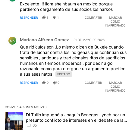
Excelente !!! llora sheinbaum en mexico porque
perdieron cargamento de sus socios los narkos
RESPONDER
1
1
COMPARTIR
MARCAR
COMO
INAPROPIADO
Comentario de Mariano Alfredo Gómez.
Mariano Alfredo Gómez
31 DE MAYO DE 2026
MA
Que ridículos son .Lo mismo dicen de Bukele cuando
trata de luchar contra los indígenas que continúan sus
sensibles , antiguos y tradicionales ritos de sacrificios
humanos en tiempos modernos , por decir algo
razonable como para otorgarle un argumento poético
a sus asesinatos .
EDITADO
RESPONDER
0
0
COMPARTIR
MARCAR
COMO
INAPROPIADO
CONVERSACIONES ACTIVAS
Este listado muestra los artículos con más comentarios en los últim
Un artículo de tendencia con el título "Di Tullio impugnó a Joaqu
Di Tullio impugnó a Joaquín Benegas Lynch por un
presunto conflicto de intereses en el debate de la
Ley de Tierras
65