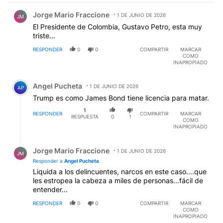
Comentario de Jorge Mario Fraccione.
Jorge Mario Fraccione
1 DE JUNIO DE 2026
JM
El Presidente de Colombia, Gustavo Petro, esta muy
triste...
RESPONDER
0
0
COMPARTIR
MARCAR
COMO
INAPROPIADO
Comentario de Angel Pucheta.
Angel Pucheta
1 DE JUNIO DE 2026
AP
Trump es como James Bond tiene licencia para matar.
1
RESPONDER
COMPARTIR
MARCAR
RESPUESTA
0
1
COMO
INAPROPIADO
Respuesta de Jorge Mario Fraccione.
Jorge Mario Fraccione
1 DE JUNIO DE 2026
JM
Responder a
Angel Pucheta
Liquida a los delincuentes, narcos en este caso....que
les estropea la cabeza a miles de personas...fácil de
entender...
RESPONDER
0
0
COMPARTIR
MARCAR
COMO
INAPROPIADO