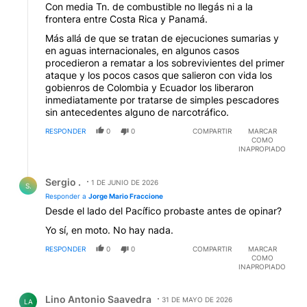
Con media Tn. de combustible no llegás ni a la
frontera entre Costa Rica y Panamá.
Más allá de que se tratan de ejecuciones sumarias y
en aguas internacionales, en algunos casos
procedieron a rematar a los sobrevivientes del primer
ataque y los pocos casos que salieron con vida los
gobienros de Colombia y Ecuador los liberaron
inmediatamente por tratarse de simples pescadores
sin antecedentes alguno de narcotráfico.
RESPONDER
0
0
COMPARTIR
MARCAR
COMO
INAPROPIADO
Respuesta de Sergio ..
Sergio .
1 DE JUNIO DE 2026
S.
Responder a
Jorge Mario Fraccione
Desde el lado del Pacífico probaste antes de opinar?
Yo sí, en moto. No hay nada.
RESPONDER
0
0
COMPARTIR
MARCAR
COMO
INAPROPIADO
Comentario de Lino Antonio Saavedra.
Lino Antonio Saavedra
31 DE MAYO DE 2026
LA