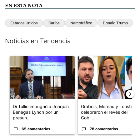
EN ESTA NOTA
Estados Unidos
Caribe
Narcotráfico
Donald Trump
Noticias en Tendencia
Este listado muestra los artículos con más comentarios en los últim
Un artículo de tendencia con el título "Di Tullio impugnó a Joa
Un artículo de tendencia con e
Di Tullio impugnó a Joaquín
Grabois, Moreau y Lousteau
Benegas Lynch por un
celebraron el revés del
presun...
Gobi...
65 comentarios
78 comentarios