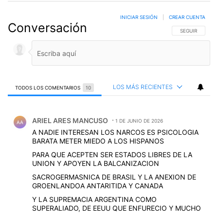
INICIAR SESIÓN
|
CREAR CUENTA
Conversación
SIGA ESTA CO
SEGUIR
LOS MÁS RECIENTES
TODOS LOS COMENTARIOS
10
Todos los comentarios
Comentario de ARIEL ARES MANCUSO.
ARIEL ARES MANCUSO
1 DE JUNIO DE 2026
AA
A NADIE INTERESAN LOS NARCOS ES PSICOLOGIA
BARATA METER MIEDO A LOS HISPANOS
PARA QUE ACEPTEN SER ESTADOS LIBRES DE LA
UNION Y APOYEN LA BALCANIZACION
SACROGERMASNICA DE BRASIL Y LA ANEXION DE
GROENLANDOA ANTARITIDA Y CANADA
Y LA SUPREMACIA ARGENTINA COMO
SUPERALIADO, DE EEUU QUE ENFURECIO Y MUCHO