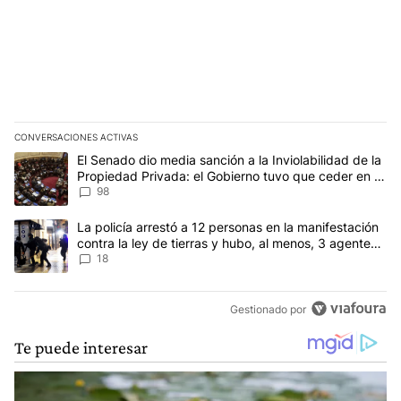
CONVERSACIONES ACTIVAS
Este listado muestra los artículos con más comentarios en los últim
Un artículo de tendencia con el título "El Senado dio media sanci
El Senado dio media sanción a la Inviolabilidad de la
Propiedad Privada: el Gobierno tuvo que ceder en la
Ley del Manejo del Fuego
98
Un artículo de tendencia con el título "La policía arrestó a 12 per
La policía arrestó a 12 personas en la manifestación
contra la ley de tierras y hubo, al menos, 3 agentes
heridos
18
Gestionado por