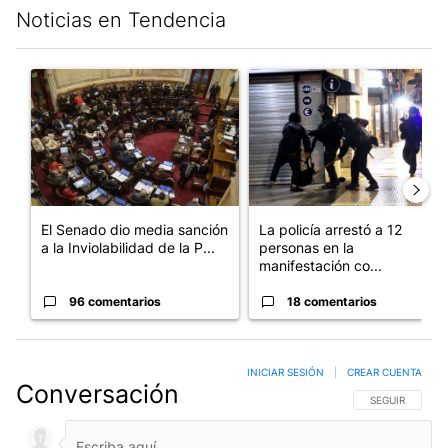
Noticias en Tendencia
Este listado muestra los artículos con más comentarios en los últim
Un artículo de tendencia con el título "El Senado dio media san
Un artículo de tendencia con e
El Senado dio media sanción
La policía arrestó a 12
a la Inviolabilidad de la P...
personas en la
manifestación co...
96 comentarios
18 comentarios
INICIAR SESIÓN
|
CREAR CUENTA
Conversación
SIGA ESTA CO
SEGUIR