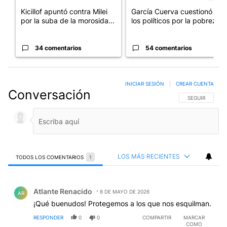
Kicillof apuntó contra Milei
García Cuerva cuestionó a
por la suba de la morosida...
los políticos por la pobreza
34 comentarios
54 comentarios
INICIAR SESIÓN
|
CREAR CUENTA
Conversación
SIGA ESTA CO
SEGUIR
LOS MÁS RECIENTES
TODOS LOS COMENTARIOS
1
Todos los comentarios
Comentario de Atlante Renacido.
Atlante Renacido
8 DE MAYO DE 2026
AR
¡Qué buenudos! Protegemos a los que nos esquilman.
RESPONDER
0
0
COMPARTIR
MARCAR
COMO