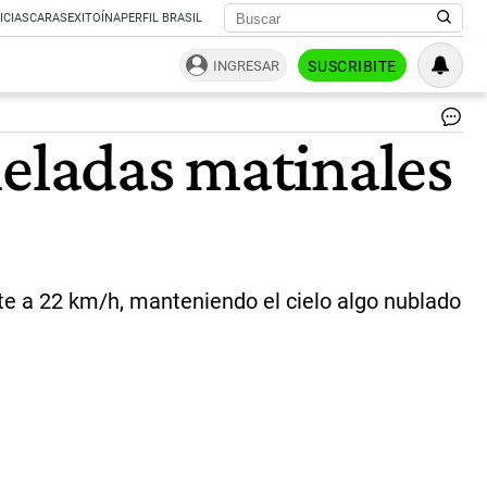
ICIAS
CARAS
EXITOÍNA
PERFIL BRASIL
INGRESAR
SUSCRIBITE
Pr
heladas matinales
del
ti
pa
el
AM
|
NA
te a 22 km/h, manteniendo el cielo algo nublado