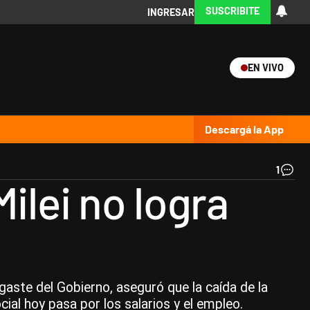
SUSCRIBITE
INGRESAR
EN VIVO
Ciencia
Protagonistas
Tecnología
CARAS
Exitoina
Turismo
Exitoina
Gaming
Vivo
Descargá la App
1
Jav
ilei no logra
Mil
|
AF
gaste del Gobierno, aseguró que la caída de la
al hoy pasa por los salarios y el empleo.