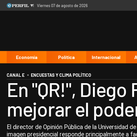
viernes 07 de agosto de 2026
Últimas noticias
Inicio
Ahora
Opinión
Cultura
Arte
Educación
Videos
Córdoba
Reperfilar
Diario del Juicio
Economía
Política
Internacional
A
CANAL E
ENCUESTAS Y CLIMA POLÍTICO
En "QR!", Diego 
mejorar el poder
El director de Opinión Pública de la Universidad d
imagen presidencial responde principalmente a fac