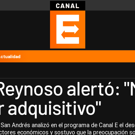
Política
Pymes
Salud
Internacional
Clima
Deportes
Business
Noticias
Caras
ctualidad
Reynoso alertó: "M
 adquisitivo"
e San Andrés analizó en el programa de Canal E el des
tores económicos y sostuvo que la preocupación soci