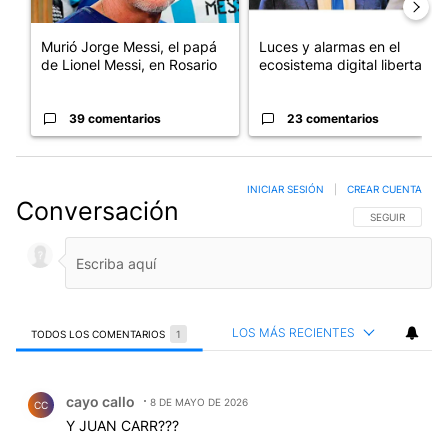
Murió Jorge Messi, el papá
Luces y alarmas en el
de Lionel Messi, en Rosario
ecosistema digital libertario
39 comentarios
23 comentarios
INICIAR SESIÓN
|
CREAR CUENTA
Conversación
SIGA ESTA CO
SEGUIR
LOS MÁS RECIENTES
TODOS LOS COMENTARIOS
1
Todos los comentarios
Comentario de cayo callo.
cayo callo
8 DE MAYO DE 2026
CC
Y JUAN CARR???