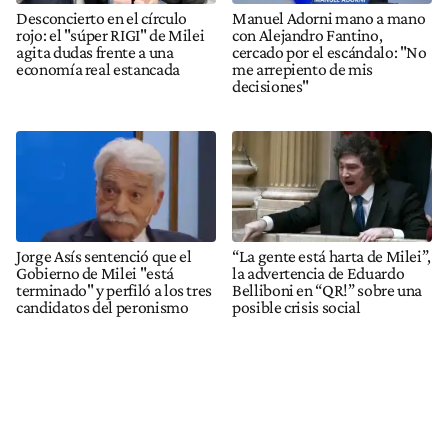
Desconcierto en el círculo
Manuel Adorni mano a mano
rojo: el "súper RIGI" de Milei
con Alejandro Fantino,
agita dudas frente a una
cercado por el escándalo: "No
economía real estancada
me arrepiento de mis
decisiones"
Jorge Asís sentenció que el
“La gente está harta de Milei”,
Gobierno de Milei "está
la advertencia de Eduardo
terminado" y perfiló a los tres
Belliboni en “QR!” sobre una
candidatos del peronismo
posible crisis social