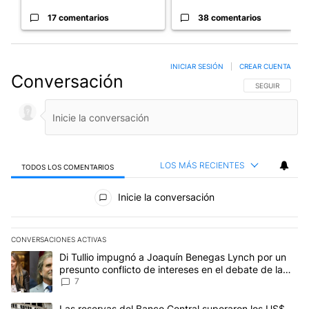
17 comentarios
38 comentarios
INICIAR SESIÓN
|
CREAR CUENTA
Conversación
SIGA ESTA CO
SEGUIR
LOS MÁS RECIENTES
TODOS LOS COMENTARIOS
Todos los comentarios
Inicie la conversación
CONVERSACIONES ACTIVAS
Este listado muestra los artículos con más comentarios en los últim
Un artículo de tendencia con el título "Di Tullio impugnó a Joaquí
Di Tullio impugnó a Joaquín Benegas Lynch por un
presunto conflicto de intereses en el debate de la
Ley de Tierras
7
Un artículo de tendencia con el título "Las reservas del Banco Ce
Las reservas del Banco Central superaron los US$