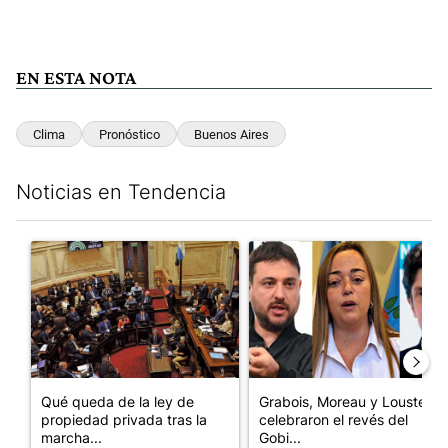
EN ESTA NOTA
Clima
Pronóstico
Buenos Aires
Noticias en Tendencia
Este listado muestra los artículos con más comentarios en los últim
Un artículo de tendencia con el título "Qué queda de la ley de p
Un artículo de tendencia con e
Qué queda de la ley de
Grabois, Moreau y Lousteau
propiedad privada tras la
celebraron el revés del
marcha...
Gobi...