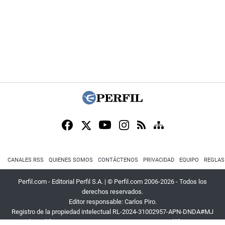
CANALES RSS
QUIENES SOMOS
CONTÁCTENOS
PRIVACIDAD
EQUIPO
REGLAS
Perfil.com - Editorial Perfil S.A.
| © Perfil.com 2006-2026 - Todos los
derechos reservados.
Editor responsable: Carlos Piro.
Registro de la propiedad intelectual RL-2024-31002957-APN-DNDA#MJ
Dirección:
California 2715
,
C1289ABI
,
CABA, Argentina
| Teléfono:
+54 9 11