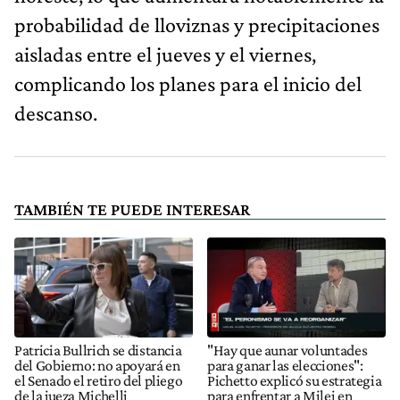
probabilidad de lloviznas y precipitaciones
aisladas entre el jueves y el viernes,
complicando los planes para el inicio del
descanso.
TAMBIÉN TE PUEDE INTERESAR
Patricia Bullrich se distancia
"Hay que aunar voluntades
del Gobierno: no apoyará en
para ganar las elecciones":
el Senado el retiro del pliego
Pichetto explicó su estrategia
de la jueza Michelli
para enfrentar a Milei en