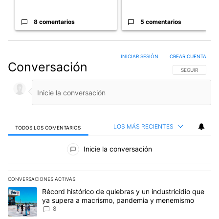
8 comentarios
5 comentarios
INICIAR SESIÓN
|
CREAR CUENTA
Conversación
SIGA ESTA CO
SEGUIR
LOS MÁS RECIENTES
TODOS LOS COMENTARIOS
Todos los comentarios
Inicie la conversación
CONVERSACIONES ACTIVAS
Este listado muestra los artículos con más comentarios en los últim
Un artículo de tendencia con el título "Récord histórico de quie
Récord histórico de quiebras y un industricidio que
ya supera a macrismo, pandemia y menemismo
8