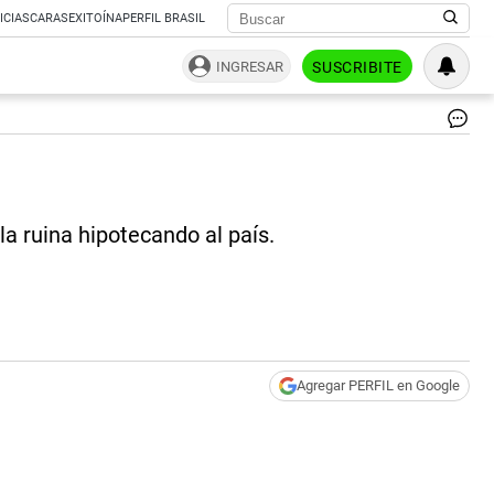
ICIAS
CARAS
EXITOÍNA
PERFIL BRASIL
INGRESAR
SUSCRIBITE
17
de
oct
ac
di
 la ruina hipotecando al país.
de
Ca
|
Ca
de
pan
Agregar PERFIL en Google