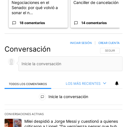
Negociaciones en el
Canciller de cancelación
Senado: por qué volvió a
sonar el n...
18 comentarios
14 comentarios
INICIAR SESIÓN
|
CREAR CUENTA
Conversación
SIGA ESTA CO
SEGUIR
LOS MÁS RECIENTES
TODOS LOS COMENTARIOS
Todos los comentarios
Inicie la conversación
CONVERSACIONES ACTIVAS
Este listado muestra los artículos con más comentarios en los últim
Un artículo de tendencia con el título "Milei despidió a Jorge Mes
Milei despidió a Jorge Messi y cuestionó a quienes
criticaron a Lionel: “Da vergüenza pensar que hubo