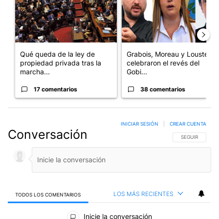
Qué queda de la ley de
Grabois, Moreau y Lousteau
propiedad privada tras la
celebraron el revés del
marcha...
Gobi...
17 comentarios
38 comentarios
INICIAR SESIÓN
|
CREAR CUENTA
Conversación
SIGA ESTA CO
SEGUIR
LOS MÁS RECIENTES
TODOS LOS COMENTARIOS
Todos los comentarios
Inicie la conversación