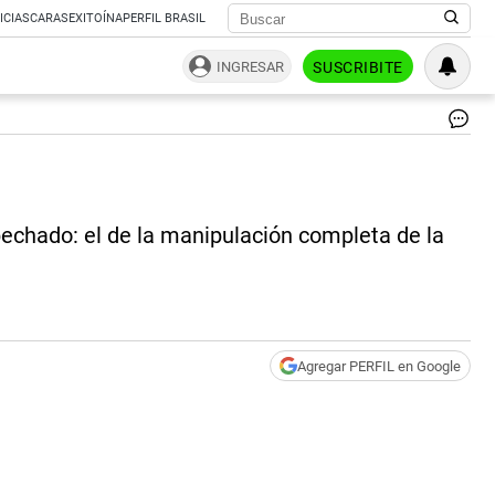
ICIAS
CARAS
EXITOÍNA
PERFIL BRASIL
INGRESAR
SUSCRIBITE
Por
Per
|
Per
spechado: el de la manipulación completa de la
Agregar PERFIL en Google