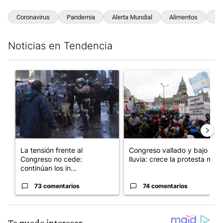
Coronavirus
Pandemia
Alerta Mundial
Alimentos
Su
Noticias en Tendencia
Este listado muestra los artículos con más comentarios en los últim
Un artículo de tendencia con el título "La tensión frente al Con
Un artículo de tendencia con e
La tensión frente al
Congreso vallado y bajo la
Congreso no cede:
lluvia: crece la protesta mi...
continúan los in...
73 comentarios
74 comentarios