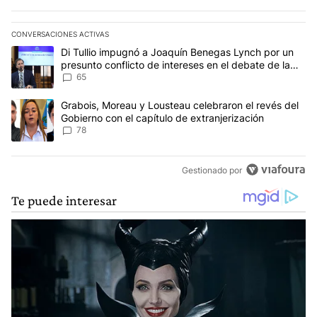
CONVERSACIONES ACTIVAS
Este listado muestra los artículos con más comentarios en los últim
Un artículo de tendencia con el título "Di Tullio impugnó a Joaqu
Di Tullio impugnó a Joaquín Benegas Lynch por un
presunto conflicto de intereses en el debate de la
Ley de Tierras
65
Un artículo de tendencia con el título "Grabois, Moreau y Lousteau
Grabois, Moreau y Lousteau celebraron el revés del
Gobierno con el capítulo de extranjerización
78
Gestionado por