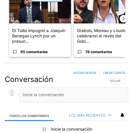
Di Tullio impugnó a Joaquín
Grabois, Moreau y Lousteau
Benegas Lynch por un
celebraron el revés del
presun...
Gobi...
65 comentarios
78 comentarios
INICIAR SESIÓN
|
CREAR CUENTA
Conversación
SIGA ESTA CO
SEGUIR
LOS MÁS RECIENTES
TODOS LOS COMENTARIOS
Todos los comentarios
Inicie la conversación