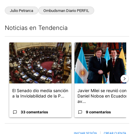
Julio Petrarca
Ombudsman Diario PERFIL
Noticias en Tendencia
Este listado muestra los artículos con más comentarios en los últim
Un artículo de tendencia con el título "El Senado dio media san
Un artículo de tendencia con e
El Senado dio media sanción
Javier Milei se reunió con
a la Inviolabilidad de la P...
Daniel Noboa en Ecuador y
av...
33 comentarios
9 comentarios
INICIAR SESIÓN
|
CREAR CUENTA