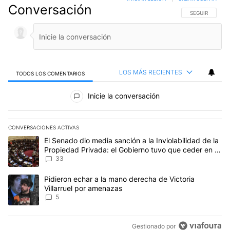
Conversación
SIGA ESTA CO
SEGUIR
LOS MÁS RECIENTES
TODOS LOS COMENTARIOS
Todos los comentarios
Inicie la conversación
CONVERSACIONES ACTIVAS
Este listado muestra los artículos con más comentarios en los últim
Un artículo de tendencia con el título "El Senado dio media sanci
El Senado dio media sanción a la Inviolabilidad de la
Propiedad Privada: el Gobierno tuvo que ceder en la
Ley del Manejo del Fuego
33
Un artículo de tendencia con el título "Pidieron echar a la mano d
Pidieron echar a la mano derecha de Victoria
Villarruel por amenazas
5
Gestionado por