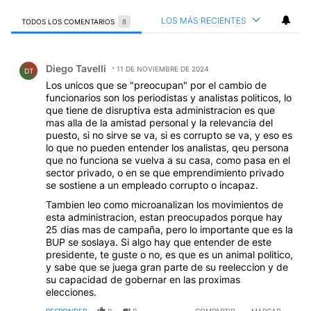
LOS MÁS RECIENTES
TODOS LOS COMENTARIOS
8
Todos los comentarios
Comentario de Diego Tavelli.
Diego Tavelli
11 DE NOVIEMBRE DE 2024
DT
Los unicos que se "preocupan" por el cambio de
funcionarios son los periodistas y analistas politicos, lo
que tiene de disruptiva esta administracion es que
mas alla de la amistad personal y la relevancia del
puesto, si no sirve se va, si es corrupto se va, y eso es
lo que no pueden entender los analistas, qeu persona
que no funciona se vuelva a su casa, como pasa en el
sector privado, o en se que emprendimiento privado
se sostiene a un empleado corrupto o incapaz.
Tambien leo como microanalizan los movimientos de
esta administracion, estan preocupados porque hay
25 dias mas de campaña, pero lo importante que es la
BUP se soslaya. Si algo hay que entender de este
presidente, te guste o no, es que es un animal politico,
y sabe que se juega gran parte de su reeleccion y de
su capacidad de gobernar en las proximas
elecciones.
RESPONDER
0
0
COMPARTIR
MARCAR