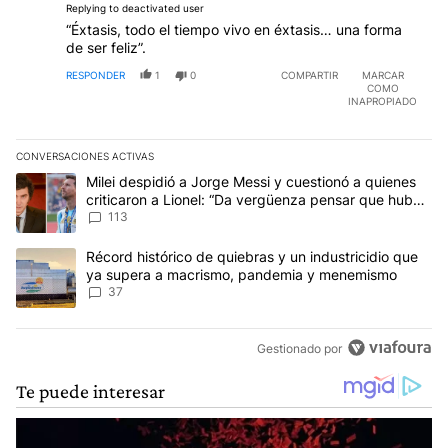
Replying to deactivated user
“Éxtasis, todo el tiempo vivo en éxtasis… una forma
de ser feliz”.
RESPONDER
1
0
COMPARTIR
MARCAR
COMO
INAPROPIADO
CONVERSACIONES ACTIVAS
Este listado muestra los artículos con más comentarios en los últim
Un artículo de tendencia con el título "Milei despidió a Jorge Mes
Milei despidió a Jorge Messi y cuestionó a quienes
criticaron a Lionel: “Da vergüenza pensar que hubo
anti-Messi”
113
Un artículo de tendencia con el título "Récord histórico de quie
Récord histórico de quiebras y un industricidio que
ya supera a macrismo, pandemia y menemismo
37
Gestionado por