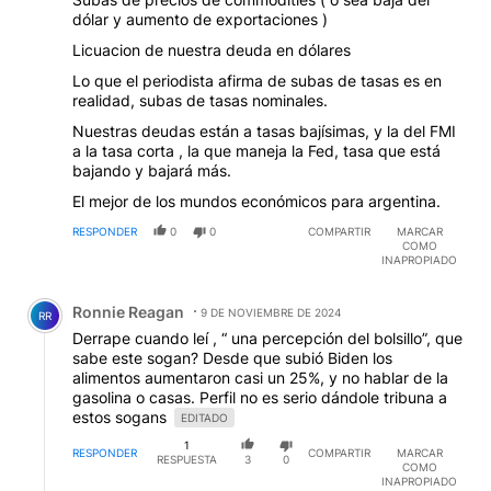
dólar y aumento de exportaciones )
Licuacion de nuestra deuda en dólares
Lo que el periodista afirma de subas de tasas es en
realidad, subas de tasas nominales.
Nuestras deudas están a tasas bajísimas, y la del FMI
a la tasa corta , la que maneja la Fed, tasa que está
bajando y bajará más.
El mejor de los mundos económicos para argentina.
RESPONDER
0
0
COMPARTIR
MARCAR
COMO
INAPROPIADO
Comentario de Ronnie Reagan.
Ronnie Reagan
9 DE NOVIEMBRE DE 2024
RR
Derrape cuando leí , “ una percepción del bolsillo”, que
sabe este sogan? Desde que subió Biden los
alimentos aumentaron casi un 25%, y no hablar de la
gasolina o casas. Perfil no es serio dándole tribuna a
estos sogans
EDITADO
1
RESPONDER
COMPARTIR
MARCAR
RESPUESTA
3
0
COMO
INAPROPIADO