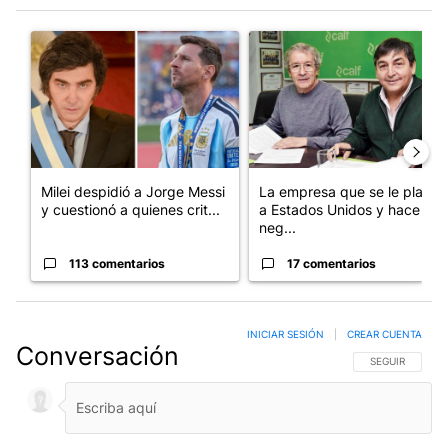
Este listado muestra los artículos con más comentarios en los últim
Un artículo de tendencia con el título "Milei despidió a Jorge 
Un artículo de tendencia con 
Milei despidió a Jorge Messi
La empresa que se le plantó
y cuestionó a quienes crit...
a Estados Unidos y hace
neg...
113 comentarios
17 comentarios
INICIAR SESIÓN
|
CREAR CUENTA
Conversación
SIGA ESTA CO
SEGUIR