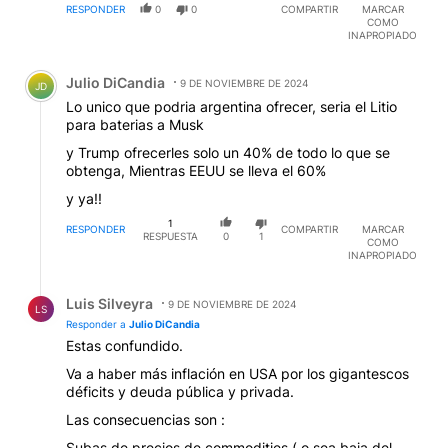
RESPONDER
0
0
COMPARTIR
MARCAR
COMO
INAPROPIADO
Comentario de Julio DiCandia.
Julio DiCandia
9 DE NOVIEMBRE DE 2024
JD
Lo unico que podria argentina ofrecer, seria el Litio
para baterias a Musk
y Trump ofrecerles solo un 40% de todo lo que se
obtenga, Mientras EEUU se lleva el 60%
y ya!!
1
RESPONDER
COMPARTIR
MARCAR
RESPUESTA
0
1
COMO
INAPROPIADO
Respuesta de Luis Silveyra.
Luis Silveyra
9 DE NOVIEMBRE DE 2024
LS
Responder a
Julio DiCandia
Estas confundido.
Va a haber más inflación en USA por los gigantescos
déficits y deuda pública y privada.
Las consecuencias son :
Subas de precios de commodities ( o sea baja del