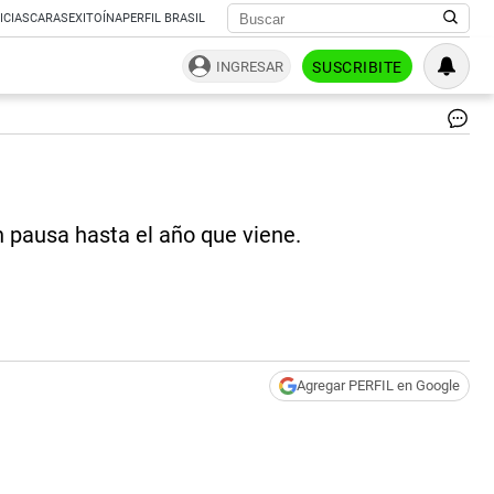
ICIAS
CARAS
EXITOÍNA
PERFIL BRASIL
INGRESAR
SUSCRIBITE
Mil
Mac
úl
fu
|
n pausa hasta el año que viene.
Pa
Te
Agregar PERFIL en Google