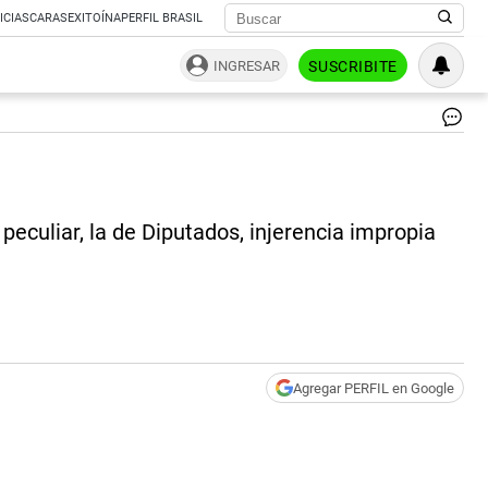
ICIAS
CARAS
EXITOÍNA
PERFIL BRASIL
INGRESAR
SUSCRIBITE
La
sas
del
Do
Lor
peculiar, la de Diputados, injerencia impropia
|
Pa
Te
Agregar PERFIL en Google