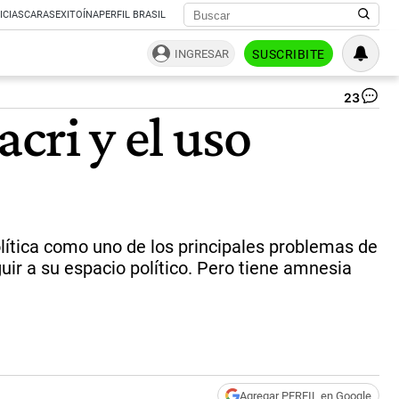
ICIAS
CARAS
EXITOÍNA
PERFIL BRASIL
INGRESAR
SUSCRIBITE
23
Cri
cri y el uso
Kir
|
bl
política como uno de los principales problemas de
uir a su espacio político. Pero tiene amnesia
Agregar PERFIL en Google