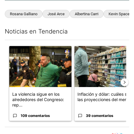
Rosana Galliano
José Arce
Albertina Carri
Kevin Spacey
Noticias en Tendencia
Este listado muestra los artículos con más comentarios en los últim
Un artículo de tendencia con el título "La violencia sigue en l
Un artículo de tendencia con e
La violencia sigue en los
Inflación y dólar: cuáles son
alrededores del Congreso:
las proyecciones del merc...
rep...
109 comentarios
39 comentarios