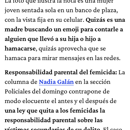
La foto que ilustra la nota es una mujer
joven sentada sola en un banco de plaza,
con la vista fija en su celular.
Quizás es una
madre buscando un emoji para contarle a
alguien que llevó a su hija o hijo a
hamacarse
, quizás aprovecha que se
hamaca para mirar mensajes en las redes.
Responsabilidad parental del femicida:
La
columna de
Nadia Galán
en la sección
Policiales del domingo contrapone de
modo elocuente el antes y el después de
una ley que quita a los femicidas la
responsabilidad parental sobre las
víctimas secundarias de su delito
. El caso